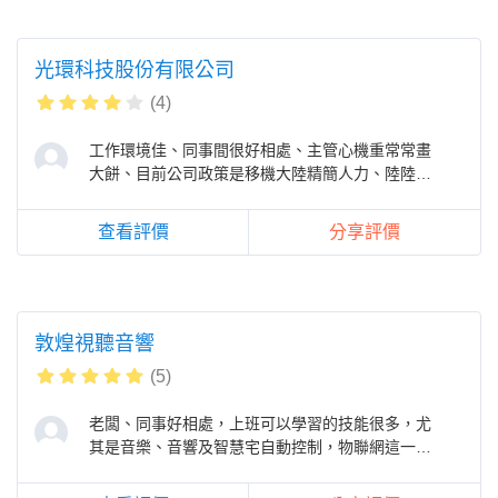
光環科技股份有限公司
(4)
工作環境佳、同事間很好相處、主管心機重常常畫
大餅、目前公司政策是移機大陸精簡人力、陸陸續
續都有裁員、要配合兩個月出差大陸
查看評價
分享評價
敦煌視聽音響
(5)
老闆、同事好相處，上班可以學習的技能很多，尤
其是音樂、音響及智慧宅自動控制，物聯網這一塊
的知識及技能，上班氣氛很好，工作