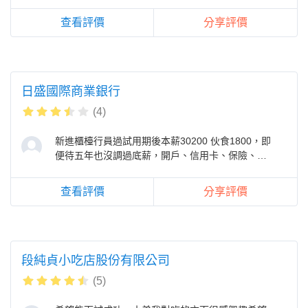
查看評價
分享評價
日盛國際商業銀行
(4)
新進櫃檯行員過試用期後本薪30200 伙食1800，即
便待五年也沒調過底薪，開戶、信用卡、保險、貸
款業績沒有做真的沒關係。開戶真的
查看評價
分享評價
段純貞小吃店股份有限公司
(5)