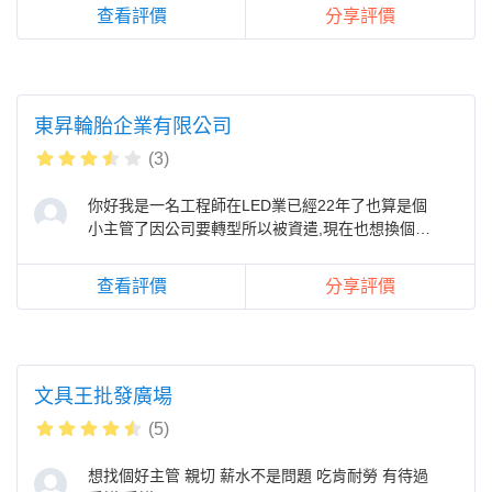
查看評價
分享評價
東昇輪胎企業有限公司
(3)
你好我是一名工程師在LED業已經22年了也算是個
小主管了因公司要轉型所以被資遣,現在也想換個行
業希望公司能給我面試的機會，讓我
查看評價
分享評價
文具王批發廣場
(5)
想找個好主管 親切 薪水不是問題 吃肯耐勞 有待過