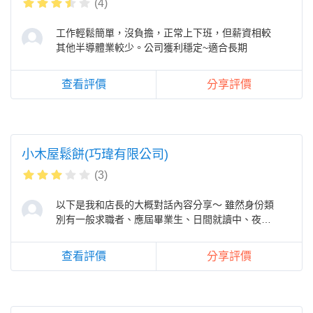
(4)
工作輕鬆簡單，沒負擔，正常上下班，但薪資相較
其他半導體業較少。公司獲利穩定~適合長期
查看評價
分享評價
小木屋鬆餅(巧瑋有限公司)
(3)
以下是我和店長的大概對話內容分享～ 雖然身份類
別有一般求職者、應屆畢業生、日間就讀中、夜間
就讀中、中高齡者、二度就業、原
查看評價
分享評價