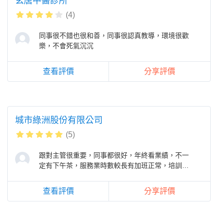
玄唐中醫診所
(4)
同事很不錯也很和善，同事很認真教導，環境很歡
樂，不會死氣沉沉
查看評價
分享評價
城市綠洲股份有限公司
(5)
跟對主管很重要，同事都很好，年終看業績，不一
定有下午茶，服務業時數較長有加班正常，培訓課
程很多樣，有趣又好玩，不定期調薪
查看評價
分享評價