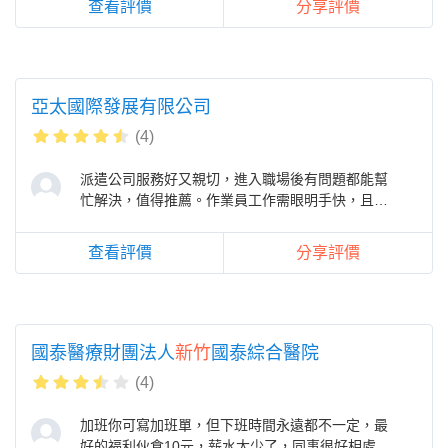
查看評價
分享評價
亞太國際發展有限公司
(4)
派遣公司服務好又親切，進入職場後有問題都能幫
忙解決，值得推薦。作業員工作需眼明手快，且自
我要求要高，細心、耐心及用心。
查看評價
分享評價
國泰醫療財團法人
新竹
國泰綜合醫院
(4)
加班你可寫加班單，但下班時間永遠都不一定，最
好的福利伙食10元，薪水太少了，同事很好相處但