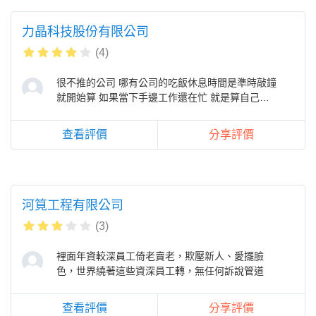
力晶科技股份有限公司
(4)
很不推的公司 哪有公司的吃飯休息時間是準時敲鐘
就開始算 如果當下手邊工作還在忙 就是算自己的
因為還是要照他們的敲鐘時
查看評價
分享評價
河筧工程有限公司
(3)
裡面年資較深員工倚老賣老，欺壓新人、愛擺臉
色，世界繞著這些資深員工轉，無任何訴說管道
查看評價
分享評價