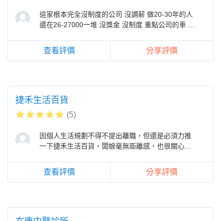
這家根本完全沒制度的公司 沒調薪 做20-30年的人
還在26-27000一堆 沒獎金 沒制度 重點公司的車 只
有保強制險 堆高機 外勞再
查看評價
分享評價
捷禾生活百貨
(5)
因個人生活規劃不得不提出離職，但還是必須力推
一下捷禾生活百貨，闆娘毫無距離感，也很關心適
應的好不好有沒有遇到什麼問題都可
查看評價
分享評價