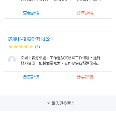
有些超機車，學姐制度~~~~~~
查看評價
分享評價
錸寶科技股份有限公司
(4)
面談主管好相處，工作近似實驗室工作環境，進行
材料合成，但製備量較大，公司提供各種進修補
助，使員工可以盡情探索喜歡的領域。
查看評價
分享評價
載入更多留言