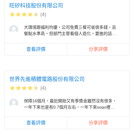
旺矽科技股份有限公司
(4)
大環境跟福利均優，公司免費三餐可省很多錢，且
餐點水準高。但部門主管看個人造化。要進的話，
建議要進PC相關部門，工時合理，獎
查看評價
分享評價
世界先進積體電路股份有限公司
(4)
保障16個月，最近開始又有季獎金雖然沒有很多，
一年下來也是有0.7個月左右，一年下來sogo禮卷
也有8000，加上新人通常有兩個月簽
查看評價
分享評價