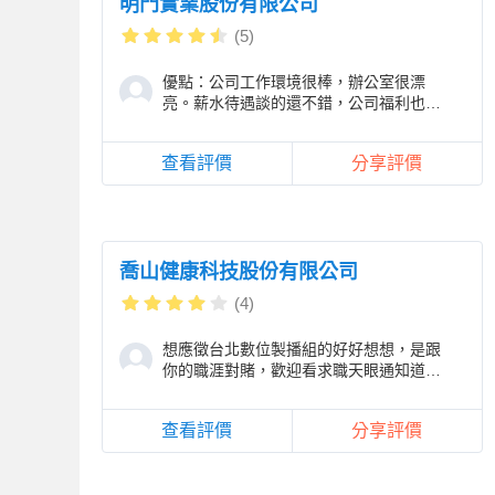
明門實業股份有限公司
(5)
優點：公司工作環境很棒，辦公室很漂
亮。薪水待遇談的還不錯，公司福利也滿
好的 缺點：感覺會常加班，工作壓力
大。 面試流程：
查看評價
分享評價
喬山健康科技股份有限公司
(4)
想應徵台北數位製播組的好好想想，是跟
你的職涯對賭，歡迎看求職天眼通知道詳
細情況
查看評價
分享評價