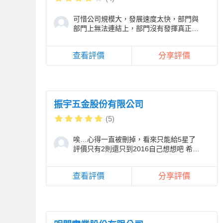
可惜公司規模大，發展速度太快，部門與
部門上無法連結上，部門沒有發揮真正的
作用，人資部門無法協助報名考證照，採
購無法協力簡
查看評價
分享評價
振宇五金股份有限公司
(5)
唉…心得一直被刪掉，看來只能給5星了
評價只有2則還只到2016自己想想吧 希望
可以幫到有緣的你/妳
查看評價
分享評價