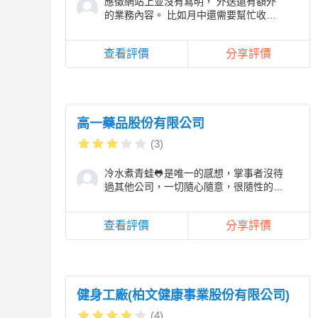
應徵網站上並沒有寫明， 外送還有額外
的業務內容。 比如月中還需要幫忙收
款， 並不是單純的上下班而已。
查看評價
分享評價
高一藥品股份有限公司
(3)
冷水煮青蛙🐸是唯一的感想，掌事者沒待
過其他公司，一切隨心隨意，很隨性的一
家公司
查看評價
分享評價
健身工廠(柏文健康事業股份有限公司)
(4)