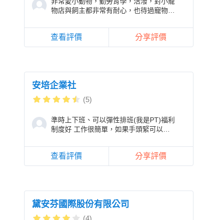
非常愛小動物，勤勞肯學，活潑，對小寵
物店與飼主都非常有耐心，也待過寵物去
過覺得環境很棒，醫生也很有耐心，希望
本公司給我個
查看評價
分享評價
安培企業社
(5)
準時上下班、可以彈性排班(我是PT)福利
制度好 工作很簡單，如果手頭緊可以周
領，目前不缺錢都是月領居多了
查看評價
分享評價
黛安芬國際股份有限公司
(4)