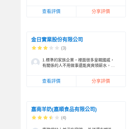
進來,基本上不需在人力銀行找員工,這樣
的公司真的很
查看評價
分享評價
金日實業股份有限公司
(3)
1.標準的家族企業，裡面很多皇親國戚，
有關係的人不用做事還能爽爽領薪水，小
團體很多，有能力的跟年輕人都待不久，
目前最年輕的
查看評價
分享評價
嘉南羊奶(嘉順食品有限公司)
(4)