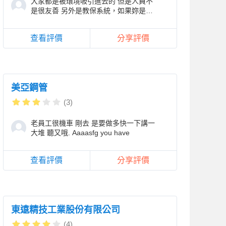
大家都是被環境吸引進去的 但是人員不
是很友善 另外是教保系統，如果妳是做
教保員、生輔員可以去做 但如果你是社
工，就千萬別
查看評價
分享評價
美亞鋼管
(3)
老員工很機車 剛去 是要做多快一下講一
大堆 聽又哦. Aaaasfg you have
查看評價
分享評價
東遠精技工業股份有限公司
(4)