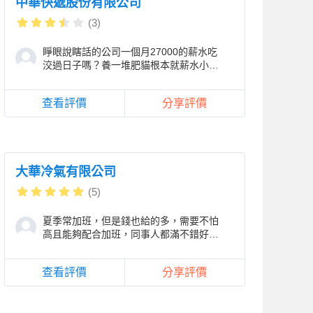
中華快遞股份有限公司
(3)
睜眼說瞎話的公司一個月27000的薪水吃
洨過日子嗎？養一堆肥貓根本就薪水小
偷，啥都不會地下室那個官連接電話都成
問題，奉勸各位
查看評價
分享評價
大華冷氣有限公司
(5)
夏季常加班，但是錢也給的多，需要不怕
高且能夠配合加班，同事人都滿不錯好相
處
查看評價
分享評價