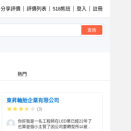
分享評價
評價列表
518熊班
登入
註冊
查詢
熱門
東昇輪胎企業有限公司
(3)
你好我是一名工程師在LED業已經22年了
也算是個小主管了因公司要轉型所以被資