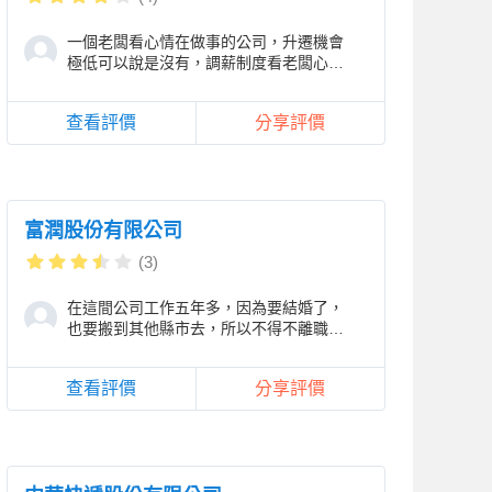
一個老闆看心情在做事的公司，升遷機會
極低可以說是沒有，調薪制度看老闆心
情，考績看老闆心情，福利只跟老員工有
關，年輕一輩的
查看評價
分享評價
富潤股份有限公司
(3)
在這間公司工作五年多，因為要結婚了，
也要搬到其他縣市去，所以不得不離職。
公司每年都會調薪，本以為會是固定薪
資，結果每年
查看評價
分享評價