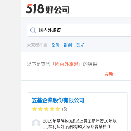
大家都在查
全聯
群創
美光
以下是查詢「
國內外旅遊
」的結果
最新
笠基企業股份有限公司
(5)
2015年當時約3成以上員工是年資10年以
上,福利超好,內部有缺大家都會樂於介紹