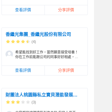
遣,現在也想換個行業希望公司能給我面
試的機會，讓我
查看評價
分享評價
香繼光集團_香繼光股份有限公司
(4)
希望能找到好工作，當然願意接受培養！
你在工作前能跟公司的同事好好相處，為
公司創造美好的將來。
查看評價
分享評價
財團法人桃園縣私立寶貝潛能發展中心
(3)