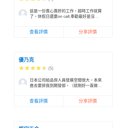
這是一份賣心賣肝的工作，超時工作就算
了，休假日還要on call,奉勸最好是沒有
家累的人在來靠慮這份工作吧！
查看評價
分享評價
優乃克
(5)
日本公司給品保人員發展空間很大，本來
進去要排我到開發部，（就剛好一直做一
些雜事，做職務代理人）但是開發工作還
沒接觸到，有
查看評價
分享評價