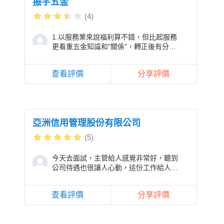
振宇五金
(4)
1.以服務業來說福利算不錯，但比起服務
更看重五金知識和"關係"，轉正後有分等
級好像1～15吧(分的有夠細笑死)，轉正
一
查看評價
分享評價
亞洲信用管理股份有限公司
(5)
今天去面試，主管給人感覺非常好，聽到
公司待遇也很讓人心動，這份工作給人很
有前瞻性，有優質的教育訓練跟遠景
查看評價
分享評價