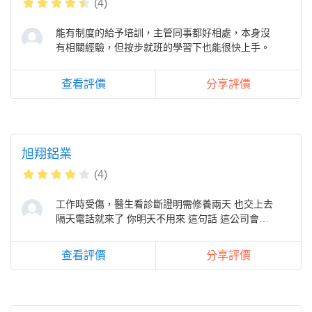
(4)
能有制度的給予培訓，主管同事都好相處，本身沒
有相關經驗，但按步就班的學習下也能很快上手。
查看評價
分享評價
旭翔鋁業
(4)
工作時受傷，醫生看診斷證明需修養兩天 也交上去
隔天電話就來了 你明天不用來 這句話 這公司會好
我不信
查看評價
分享評價