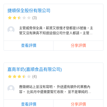
捷順保全股份有限公司
(3)
主管威脅保全員，薪資又很慢才發都是15號後，主
管又沒有牌真不知道這個公司什麼人都請。主管不
通人情自以為是。
查看評價
分享評價
嘉南羊奶(嘉順食品有限公司)
(4)
應徵網站上並沒有寫明， 外送還有額外的業務內
容。 比如月中還需要幫忙收款， 並不是單純的上
下班而已。
查看評價
分享評價