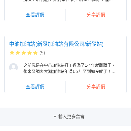
约保固
查看評價
分享評價
中油加油站(新發加油站有限公司/新發站)
(5)
之前我是在中苗加油站打工過滿了1-4年就離職了，
後來又調去大湖加油站年滿1-2年至到如今呢了！洗
車：包括洗車機先用高壓泡沫去洗
查看評價
分享評價
載入更多留言