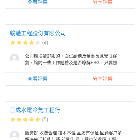
查看評價
分享評價
駿馳工程股份有限公司
(4)
公司環境蠻舒服的，面試副總及董事長感覺很客
氣，詢問一些工作經驗及是否瞭解ESG，只要照實
回答就可以了，另外董事長也會介紹公
查看評價
分享評價
日成水電冷氣工程行
(5)
服务好 收费合理 技术本位 品质有保证 回顾客户多
解决生活机能佳绩 前景佳 员工精益艺求精 工程合