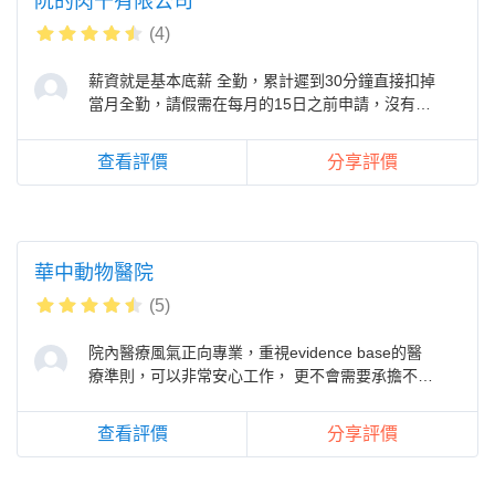
阮的肉干有限公司
(4)
薪資就是基本底薪 全勤，累計遲到30分鐘直接扣掉
當月全勤，請假需在每月的15日之前申請，沒有升
職制度、沒有調薪制度、沒有主管
查看評價
分享評價
華中動物醫院
(5)
院內醫療風氣正向專業，重視evidence base的醫
療準則，可以非常安心工作， 更不會需要承擔不願
跟著同事或老闆為了多賺點錢胡搞
查看評價
分享評價