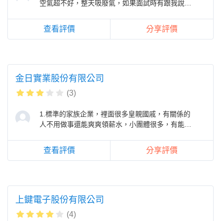
空氣超不好，整天吸廢氣，如果面試時有跟我說，
我根本不會想去(之後說會移到另一棟
查看評價
分享評價
金日實業股份有限公司
(3)
1.標準的家族企業，裡面很多皇親國戚，有關係的
人不用做事還能爽爽領薪水，小團體很多，有能力
的跟年輕人都待不久，目前最年輕的
查看評價
分享評價
上鍵電子股份有限公司
(4)