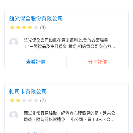
誼光保全股份有限公司
(4)
誼光保全公司如能在員工福利上,發放各案場員
工"三節禮品及生日禮金"饋送,相信貴公司向心力及
對外工作招募等,將更上一
查看評價
分享評價
帕司卡有限公司
(2)
面試非常容易錄取，經營者心理盤算的是，進來公
司後，隨時可以資遣你。 小公司，員工8人，公司
位於龍富路三段，內部環境與管理