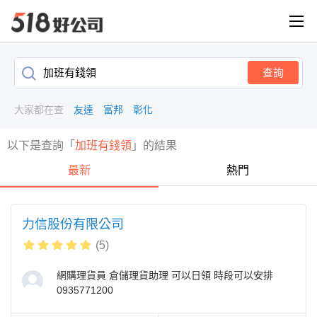
查詢
大家都在查
友達
富邦
彰化
以下是查詢「
加班有錢領
」的結果
最新
熱門
力信股份有限公司
(5)
網購理貨員 倉儲理貨助理 可以日領 時段可以安排
0935771200