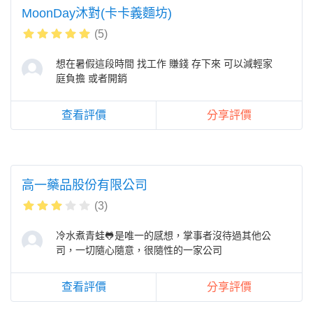
MoonDay沐對(卡卡義麵坊)
(5)
想在暑假這段時間 找工作 賺錢 存下來 可以減輕家
庭負擔 或者開銷
查看評價
分享評價
高一藥品股份有限公司
(3)
冷水煮青蛙🐸是唯一的感想，掌事者沒待過其他公
司，一切隨心隨意，很隨性的一家公司
查看評價
分享評價