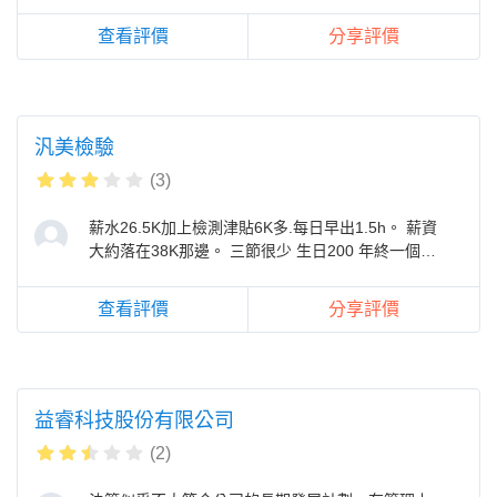
員工表面和諧，專業能力夠
查看評價
分享評價
汎美檢驗
(3)
薪水26.5K加上檢測津貼6K多.每日早出1.5h。 薪資
大約落在38K那邊。 三節很少 生日200 年終一個
月。 都靠加班 禮拜六加班薪水
查看評價
分享評價
益睿科技股份有限公司
(2)