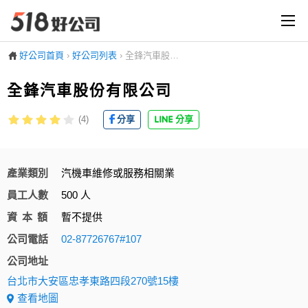
好公司首頁
›
好公司列表
›
全鋒汽車股份有限公司
全鋒汽車股份有限公司
(4)
分享
分享
產業類別
汽機車維修或服務相關業
員工人數
500 人
資本額
暫不提供
公司電話
02-87726767#107
公司地址
台北市大安區忠孝東路四段270號15樓
查看地圖