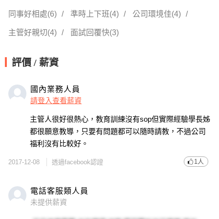
桃園市大園區永興路153號
同事好相處(6)
準時上下班(4)
公司環境佳(4)
台中市烏日區中山路三段422號
台中市烏日區中山路一段187號
主管好親切(4)
面試回覆快(3)
高雄市三民區民族一路80號40樓
評價 / 薪資
國內業務人員
請登入查看薪資
主管人很好很熱心，教育訓練沒有sop但實際經驗學長姊
都很願意教導，只要有問題都可以隨時請教，不過公司
福利沒有比較好。
1人
2017-12-08
透過facebook認證
電話客服類人員
未提供薪資