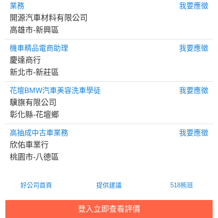
業務
我要應徵
開源汽車材料有限公司
高雄市-新興區
機車精品電商助理
我要應徵
慶達商行
新北市-新莊區
花壇BMW汽車美容洗車學徒
我要應徵
驥旗有限公司
彰化縣-花壇鄉
高抽成中古車業務
我要應徵
欣佑車業行
桃園市-八德區
好公司首頁
提供建議
518熊班
Copyright © 2026 by Addcn Technology Co.,Ltd.
登入立即查看評價
All Rights reserved.