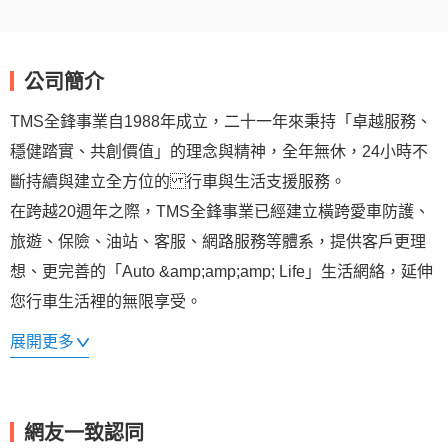
公司簡介
TMS全鋒事業自1988年成立，二十一年來秉持「卓越服務、
穩健踏實、共創價值」的理念與精神，全年無休，24小時不
斷持續與建立全方位的 行車與生活支援服務。
在跨越20週年之際，TMS全鋒事業已經建立橫跨愛車防護、
旅遊、保險、油站、客服、網路服務等體系，提供客戶更理
想、更完善的「Auto &amp;amp;amp; Life」生活網絡，延伸
您行車生活裡的無限享受。
展開更多
分區辦公室據點：
台北市北投區承德路七段379之2號
桃園市龜山區南祥路86號
網友一致認同