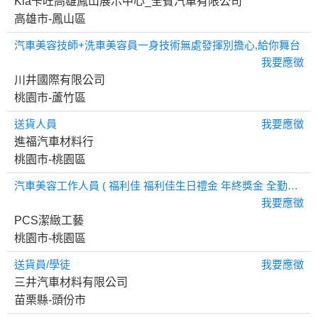
Kia卡旺高雄鳳山展示中心_全賓汽車有限公司
高雄市-鳳山區
汽車美容技師+洗車美容員一身技術無處發揮別擔心,給你舞台
我要應徵
川井國際有限公司
桃園市-蘆竹區
送貨人員
我要應徵
進福汽車材料行
桃園市-桃園區
汽車美容工作人員 ( 福利佳 福利佳生日禮金 年終獎金 全勤津貼 伙食津貼
我要應徵
PCS潔緻工藝
桃園市-桃園區
送貨員/學徒
我要應徵
三井汽車材料有限公司
苗栗縣-頭份市